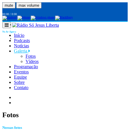
mute
max volume
00:00
/
0:00
No Ar Agora:
Início
Podcasts
Notícias
Galeria
Fotos
Vídeos
Programação
Eventos
Equipe
Sobre
Contato
Fotos
Nossas fotos